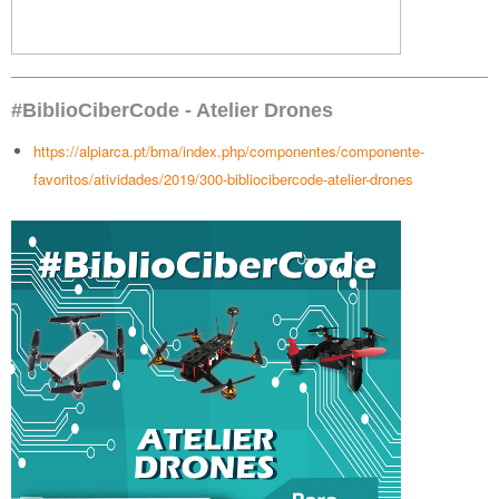
#BiblioCiberCode - Atelier Drones
https://alpiarca.pt/bma/index.php/componentes/componente-
favoritos/atividades/2019/300-bibliocibercode-atelier-drones