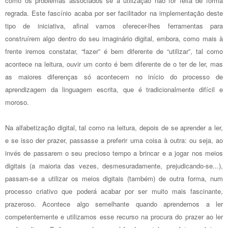
como os problemas associados se a utilização não for feita de forma
regrada. Este fascínio acaba por ser facilitador na implementação deste
tipo de iniciativa, afinal vamos oferecer-lhes ferramentas para
construírem algo dentro do seu imaginário digital, embora, como mais à
frente iremos constatar, “fazer” é bem diferente de “utilizar”, tal como
acontece na leitura, ouvir um conto é bem diferente de o ter de ler, mas
as maiores diferenças só acontecem no início do processo de
aprendizagem da linguagem escrita, que é tradicionalmente difícil e
moroso.
Na alfabetização digital, tal como na leitura, depois de se aprender a ler,
e se isso der prazer, passasse a preferir uma coisa à outra: ou seja, ao
invés de passarem o seu precioso tempo a brincar e a jogar nos meios
digitais (a maioria das vezes, desmesuradamente, prejudicando-se...),
passam-se a utilizar os meios digitais (também) de outra forma, num
processo criativo que poderá acabar por ser muito mais fascinante,
prazeroso. Acontece algo semelhante quando aprendemos a ler
competentemente e utilizamos esse recurso na procura do prazer ao ler