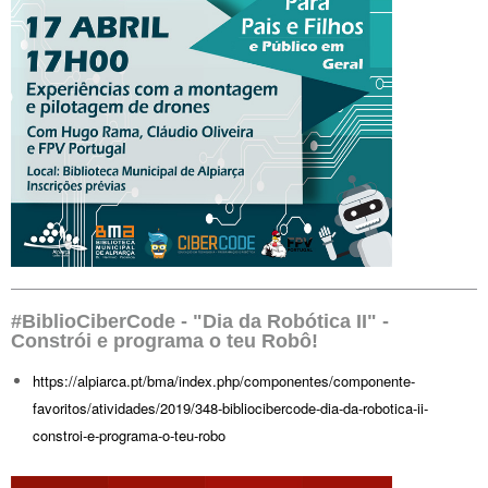
#BiblioCiberCode - "Dia da Robótica II" -
Constrói e programa o teu Robô!
https://alpiarca.pt/bma/index.php/componentes/componente-
favoritos/atividades/2019/348-bibliocibercode-dia-da-robotica-ii-
constroi-e-programa-o-teu-robo