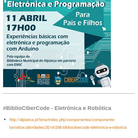
#BiblioCiberCode - Eletrónica e Robótica
http://alpiarca.pt/bma/index.php/componentes/componente-
favoritos/atividades/2019/298-bibliocibercode-eletronica-e-robotica