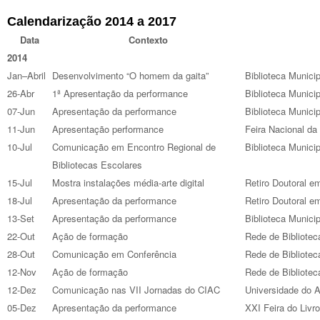
Calendarização 2014 a 2017
Data
Contexto
2014
Jan–Abril
Desenvolvimento “O homem da gaita”
Biblioteca Municip
26-Abr
1ª Apresentação da performance
Biblioteca Municip
07-Jun
Apresentação da performance
Biblioteca Munici
11-Jun
Apresentação performance
Feira Nacional da 
10-Jul
Comunicação em Encontro Regional de
Biblioteca Munici
Bibliotecas Escolares
15-Jul
Mostra instalações média-arte digital
Retiro Doutoral e
18-Jul
Apresentação da performance
Retiro Doutoral e
13-Set
Apresentação da performance
Biblioteca Munici
22-Out
Ação de formação
Rede de Bibliote
28-Out
Comunicação em Conferência
Rede de Bibliotec
12-Nov
Ação de formação
Rede de Bibliotec
12-Dez
Comunicação nas VII Jornadas do CIAC
Universidade do A
05-Dez
Apresentação da performance
XXI Feira do Livro