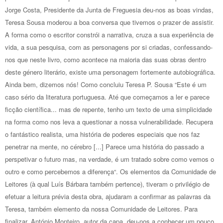
Jorge Costa, Presidente da Junta de Freguesia deu-nos as boas vindas,
Teresa Sousa moderou a boa conversa que tivemos o prazer de assistir.
A forma como o escritor constrói a narrativa, cruza a sua experiência de
vida, a sua pesquisa, com as personagens por si criadas, confessando-
nos que neste livro, como acontece na maioria das suas obras dentro
deste género literário, existe uma personagem fortemente autobiográfica.
Ainda bem, dizemos nós! Como concluiu Teresa P. Sousa “Este é um
caso sério da literatura portuguesa. Até que começamos a ler e parece
ficção científica... mas de repente, tenho um texto de uma simplicidade
na forma como nos leva a questionar a nossa vulnerabilidade. Recupera
o fantástico realista, uma história de poderes especiais que nos faz
penetrar na mente, no cérebro [...] Parece uma história do passado a
perspetivar o futuro mas, na verdade, é um tratado sobre como vemos o
outro e como percebemos a diferença“. Os elementos da Comunidade de
Leitores (à qual Luís Bárbara também pertence), tiveram o privilégio de
efetuar a leitura prévia desta obra, ajudaram a confirmar as palavras da
Teresa, também elemento da nossa Comunidade de Leitores. Para
finalizar, António Monteiro, autor da capa, deu-nos a conhecer um pouco