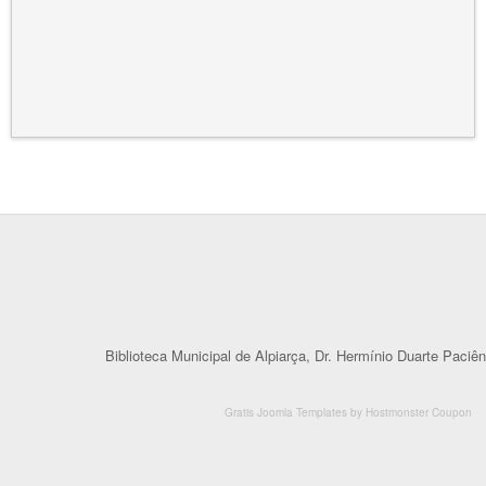
Biblioteca Municipal de Alpiarça, Dr. Hermínio Duarte Paciên
Gratis Joomla Templates
by
Hostmonster Coupon