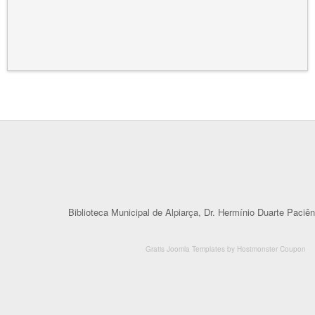
Biblioteca Municipal de Alpiarça, Dr. Hermínio Duarte Paciên
Gratis Joomla Templates
by
Hostmonster Coupon