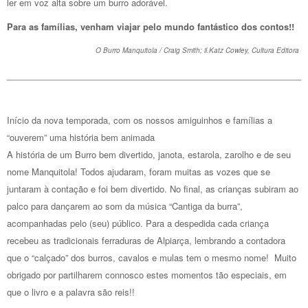
ler em voz alta sobre um burro adorável.
Para as famílias, venham viajar pelo mundo fantástico dos contos!!
O Burro Manquitola / Craig Smith; il.Katz Cowley, Cultura Editora
Início da nova temporada, com os nossos amiguinhos e famílias a
“ouverem” uma história bem animada
A história de um Burro bem divertido, janota, estarola, zarolho e de seu
nome Manquitola! Todos ajudaram, foram muitas as vozes que se
juntaram à contação e foi bem divertido. No final, as crianças subiram ao
palco para dançarem ao som da música “Cantiga da burra”,
acompanhadas pelo (seu) público. Para a despedida cada criança
recebeu as tradicionais ferraduras de Alpiarça, lembrando a contadora
que o “calçado” dos burros, cavalos e mulas tem o mesmo nome! Muito
obrigado por partilharem connosco estes momentos tão especiais, em
que o livro e a palavra são reis!!