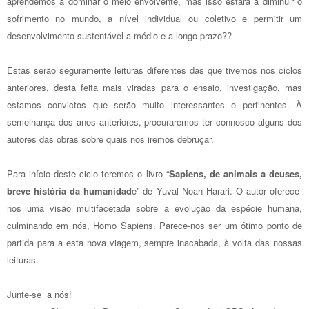
aprendemos a dominar o meio envolvente, mas isso estará a diminuir o
sofrimento no mundo, a nível individual ou coletivo e permitir um
desenvolvimento sustentável a médio e a longo prazo??
Estas serão seguramente leituras diferentes das que tivemos nos ciclos
anteriores, desta feita mais viradas para o ensaio, investigação, mas
estamos convictos que serão muito interessantes e pertinentes. À
semelhança dos anos anteriores, procuraremos ter connosco alguns dos
autores das obras sobre quais nos iremos debruçar.
Para início deste ciclo teremos o livro “
Sapiens, de animais a deuses,
breve história da humanidad
e” de Yuval Noah Harari. O autor oferece-
nos uma visão multifacetada sobre a evolução da espécie humana,
culminando em nós, Homo Sapiens. Parece-nos ser um ótimo ponto de
partida para a esta nova viagem, sempre inacabada, à volta das nossas
leituras.
Junte-se a nós!