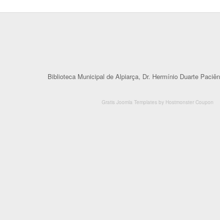
Biblioteca Municipal de Alpiarça, Dr. Hermínio Duarte Paciên
Gratis Joomla Templates
by
Hostmonster Coupon