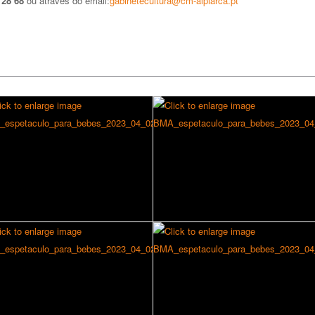
 28 68
ou através do email:
gabinetecultura@cm-alpiarca.pt