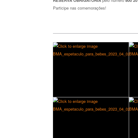
RESERVA OBRIGATÓRIA
pelo número
800 20
Participe nas comemorações!