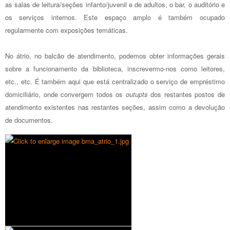
as salas de leitura/seções infanto/juvenil e de adultos, o bar, o auditório e
os serviços internos. Este espaço amplo é também ocupado
regularmente com exposições temáticas.
No átrio, no balcão de atendimento, podemos obter informações gerais
sobre a funcionamento da biblioteca, inscrevermo-nos como leitores,
etc., etc. É também aqui que está centralizado o serviço de empréstimo
domiciliário, onde convergem todos os
outupts
dos restantes postos de
atendimento existentes nas restantes seções, assim como a devolução
de documentos.