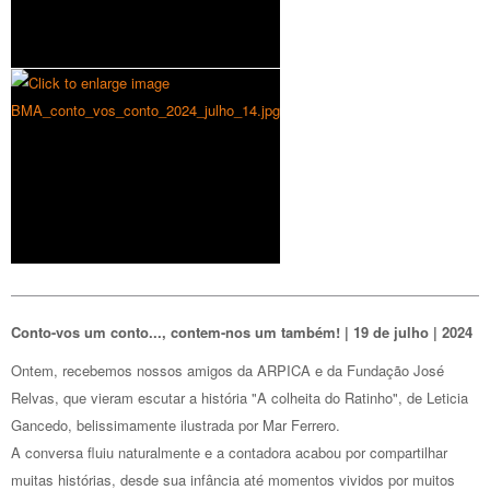
Conto-vos um conto..., contem-nos um também! | 19 de julho | 2024
Ontem, recebemos nossos amigos da ARPICA e da Fundação José
Relvas, que vieram escutar a história "A colheita do Ratinho", de Leticia
Gancedo, belissimamente ilustrada por Mar Ferrero.
A conversa fluiu naturalmente e a contadora acabou por compartilhar
muitas histórias, desde sua infância até momentos vividos por muitos