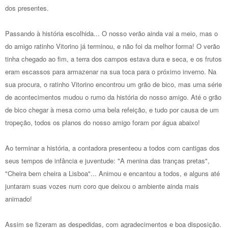
dos presentes.
Passando à história escolhida... O nosso verão ainda vai a meio, mas o
do amigo ratinho Vitorino já terminou, e não foi da melhor forma! O verão
tinha chegado ao fim, a terra dos campos estava dura e seca, e os frutos
eram escassos para armazenar na sua toca para o próximo inverno. Na
sua procura, o ratinho Vitorino encontrou um grão de bico, mas uma série
de acontecimentos mudou o rumo da história do nosso amigo. Até o grão
de bico chegar à mesa como uma bela refeição, e tudo por causa de um
tropeção, todos os planos do nosso amigo foram por água abaixo!
Ao terminar a história, a contadora presenteou a todos com cantigas dos
seus tempos de infância e juventude: "A menina das tranças pretas",
"Cheira bem cheira a Lisboa"... Animou e encantou a todos, e alguns até
juntaram suas vozes num coro que deixou o ambiente ainda mais
animado!
Assim se fizeram as despedidas, com agradecimentos e boa disposição.