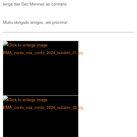
lenga das Dez Meninas ao contrário
Muito obrigado amigos, até próxima!