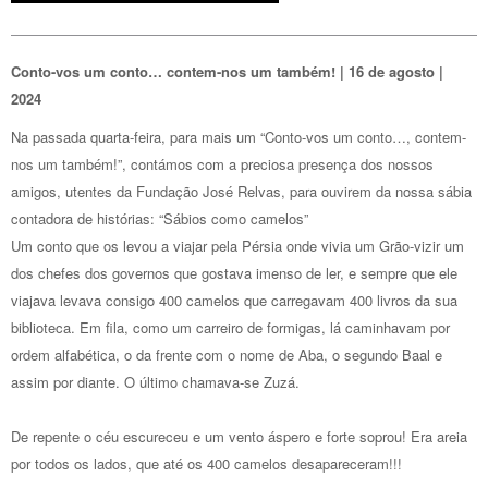
Conto-vos um conto… contem-nos um também! | 16 de agosto |
2024
Na passada quarta-feira, para mais um “Conto-vos um conto…, contem-
nos um também!”, contámos com a preciosa presença dos nossos
amigos, utentes da Fundação José Relvas, para ouvirem da nossa sábia
contadora de histórias: “Sábios como camelos”
Um conto que os levou a viajar pela Pérsia onde vivia um Grão-vizir um
dos chefes dos governos que gostava imenso de ler, e sempre que ele
viajava levava consigo 400 camelos que carregavam 400 livros da sua
biblioteca. Em fila, como um carreiro de formigas, lá caminhavam por
ordem alfabética, o da frente com o nome de Aba, o segundo Baal e
assim por diante. O último chamava-se Zuzá.
De repente o céu escureceu e um vento áspero e forte soprou! Era areia
por todos os lados, que até os 400 camelos desapareceram!!!