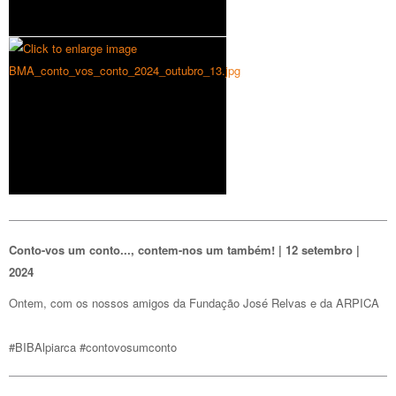
Conto-vos um conto..., contem-nos um também! | 12 setembro |
2024
Ontem, com os nossos amigos da Fundação José Relvas e da ARPICA
#BIBAlpiarca #contovosumconto