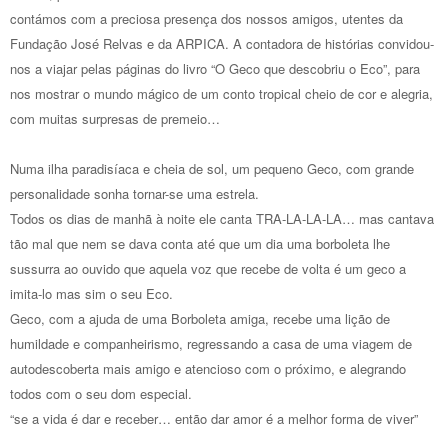
contámos com a preciosa presença dos nossos amigos, utentes da
Fundação José Relvas e da ARPICA. A contadora de histórias convidou-
nos a viajar pelas páginas do livro “O Geco que descobriu o Eco”, para
nos mostrar o mundo mágico de um conto tropical cheio de cor e alegria,
com muitas surpresas de premeio…
Numa ilha paradisíaca e cheia de sol, um pequeno Geco, com grande
personalidade sonha tornar-se uma estrela.
Todos os dias de manhã à noite ele canta TRA-LA-LA-LA… mas cantava
tão mal que nem se dava conta até que um dia uma borboleta lhe
sussurra ao ouvido que aquela voz que recebe de volta é um geco a
imita-lo mas sim o seu Eco.
Geco, com a ajuda de uma Borboleta amiga, recebe uma lição de
humildade e companheirismo, regressando a casa de uma viagem de
autodescoberta mais amigo e atencioso com o próximo, e alegrando
todos com o seu dom especial.
“se a vida é dar e receber… então dar amor é a melhor forma de viver”