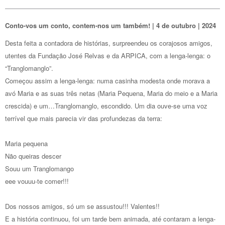
Conto-vos um conto, contem-nos um também! | 4 de outubro | 2024
Desta feita a contadora de histórias, surpreendeu os corajosos amigos,
utentes da Fundação José Relvas e da ARPICA, com a lenga-lenga: o
“Tranglomanglo”.
Começou assim a lenga-lenga: numa casinha modesta onde morava a
avó Maria e as suas três netas (Maria Pequena, Maria do meio e a Maria
crescida) e um…Tranglomanglo, escondido. Um dia ouve-se uma voz
terrível que mais parecia vir das profundezas da terra:
Maria pequena
Não queiras descer
Souu um Tranglomango
eee vouuu-te comer!!!
Dos nossos amigos, só um se assustou!!! Valentes!!
E a história continuou, foi um tarde bem animada, até contaram a lenga-