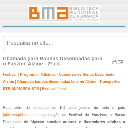
Chamada para Bandas Desenhadas para
o Fanzine Alzine - 2ª ed.
Festival
|
Programa
|
Oficinas
|
Concurso de Banda Desenhada
Alzine
|
C
hamada bandas desenhadas fanzine Alzine
|
Transportes
STR-ALPIARCA-STR
|
Festival 1ª ed.
Para além do concurso de BD para jovens de todo o país
(
alpiarca.pt/bma
), a organização do Festival de Fanzines e Banda
Desenhada de Alpiarça
convida autores e ilustradores adultos a